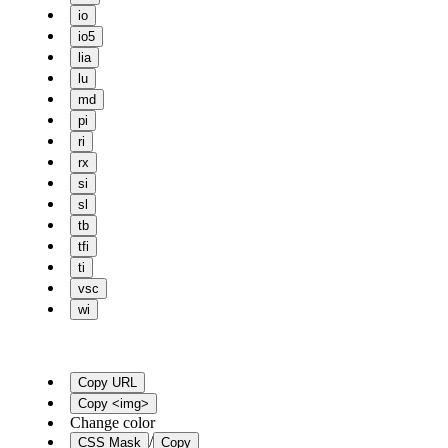
io
io5
lia
lu
md
pi
ri
rx
si
sl
tb
tfi
ti
vsc
wi
Copy URL
Copy
<img>
Change color
/
CSS Mask
Copy